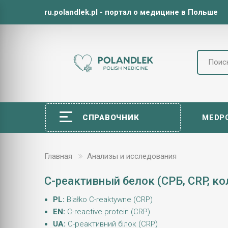
ru.polandlek.pl - портал о медицине в Польше
СПРАВОЧНИК
MEDP
Главная
Анализы и исследования
C-реактивный белок (СРБ, CRP, к
PL:
Białko C-reaktywne (CRP)
EN:
C-reactive protein (CRP)
UA:
С-реактивний білок (CRP)