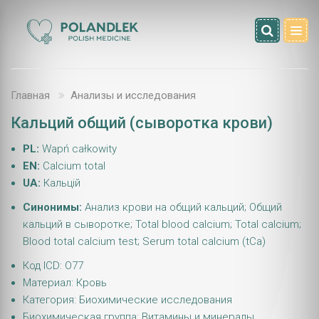
Главная
Анализы и исследования
Кальций общий (сыворотка крови)
PL:
Wapń całkowity
EN:
Calcium total
UA:
Кальцій
Синонимы:
Анализ крови на общий кальций; Общий
кальций в сыворотке; Total blood calcium; Total calcium;
Blood total calcium test; Serum total calcium (tCa)
Код ICD: O77
Материал: Кровь
Категория: Биохимические исследования
Биохимическая группа: Витамины и минералы