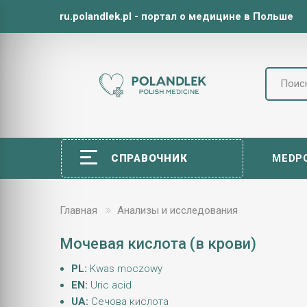
ru.polandlek.pl - портал о медицине в Польше
СПРАВОЧНИК
MEDP
Главная
Анализы и исследования
Мочевая кислота (в крови)
PL:
Kwas moczowy
EN:
Uric acid
UA:
Сечова кислота