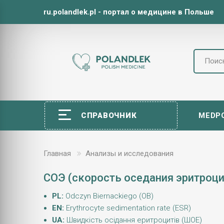
ru.polandlek.pl - портал о медицине в Польше
СПРАВОЧНИК
MEDP
Главная
Анализы и исследования
СОЭ (скорость оседания эритроци
PL:
Odczyn Biernackiego (OB)
EN:
Erythrocyte sedimentation rate (ESR)
UA:
Швидкість осідання еритроцитів (ШОЕ)