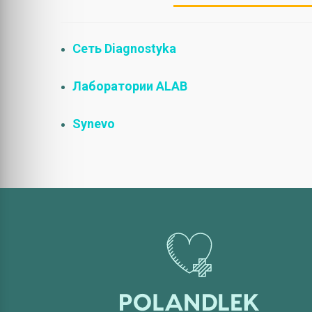
Сеть Diagnostyka
Лаборатории ALAB
Synevo