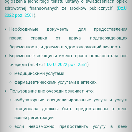
ogłoszenia jednolitego tekstu ustawy o świadczeniach opieki
zdrowotnej finansowanych ze środków publicznych" (
Dz.U.
2022 poz. 2561
).
Необходимые документы для предоставления
права: cправка от врача, подтверждающая
беременность, и документ удостоверяющий личность.
Беременные женщины имеют право пользоваться вне
очереди (art.47c.1
Dz.U. 2022 poz. 2561
):
медицинскими услугами
фармацевтическими услугами в аптеках.
Пользование вне очереди означает, что:
амбулаторные специализированные услуги и услуги
стационара должны быть предоставлены в день
вашей регистрации
если невозможно предоставить услугу в день