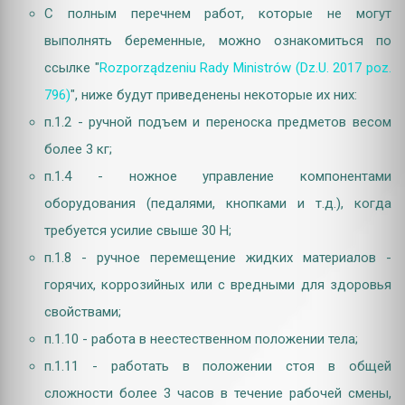
C полным перечнем работ, которые не могут
выполнять беременные, можно ознакомиться по
ссылке "
Rozporządzeniu Rady Ministrów (Dz.U. 2017 poz.
796)
", ниже будут приведенены некоторые их них:
п.1.2 - ручной подъем и переноска предметов весом
более 3 кг;
п.1.4 - ножное управление компонентами
оборудования (педалями, кнопками и т.д.), когда
требуется усилие свыше 30 Н;
п.1.8 - ручное перемещение жидких материалов -
горячих, коррозийных или с вредными для здоровья
свойствами;
п.1.10 - работа в неестественном положении тела;
п.1.11 - работать в положении стоя в общей
сложности более 3 часов в течение рабочей смены,