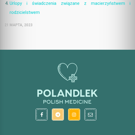
Urlopy i świadczenia związane z macierzyństwem i
rodzicielstwem
21 МАРТА, 2023