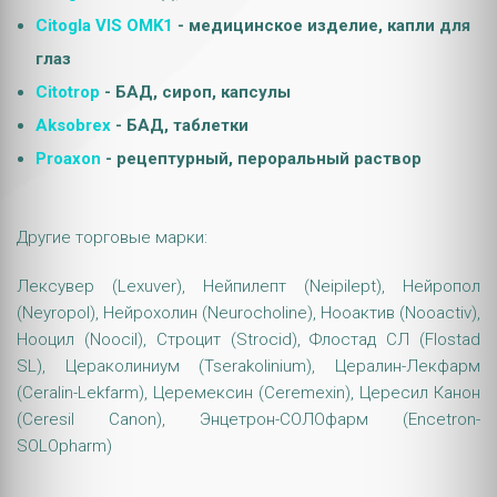
Citogla VIS OMK1
- медицинское изделие, капли для
глаз
Citotrop
- БАД, сироп, капсулы
Aksobrex
- БАД, таблетки
Proaxon
- рецептурный, пероральный раствор
Другие торговые марки:
Лексувер (Lexuver), Нейпилепт (Neipilept), Нейропол
(Neyropol), Нейрохолин (Neurocholine), Нооактив (Nooactiv),
Нооцил (Noocil), Строцит (Strocid), Флостад СЛ (Flostad
SL), Цераколиниум (Tserakolinium), Цералин-Лекфарм
(Ceralin-Lekfarm), Церемексин (Ceremexin), Цересил Канон
(Ceresil Canon), Энцетрон-СОЛОфарм (Encetron-
SOLOpharm)