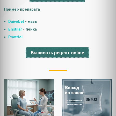
Пример препарата
Daivobet
- мазь
Enstilar
- пенка
Psotriol
Выписать рецепт online