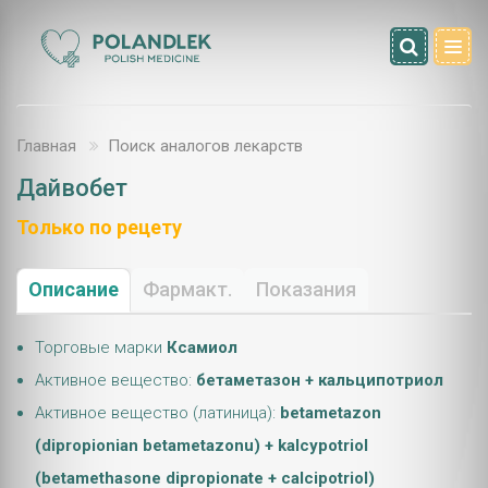
Главная
Поиск аналогов лекарств
Дайвобет
Только по рецету
Описание
Фармакт.
Показания
Торговые марки
Ксамиол
Активное вещество:
бетаметазон + кальципотриол
Активное вещество (латиница):
betametazon
(dipropionian betametazonu) + kalcypotriol
(betamethasone dipropionate + calcipotriol)