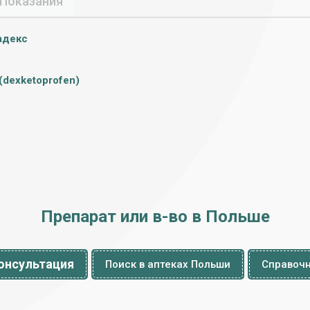
Показания
адекс
(dexketoprofen)
Препарат или в-во в Польше
онсультация
Поиск в аптеках Польши
Справочн