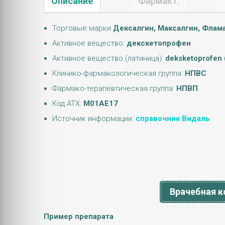
Описание
Фармакт.
Торговые марки
Дексалгин, Максалгин, Флам
Активное вещество:
декскетопрофен
Активное вещество (латиница):
deksketoprofen 
Клинико-фармакологическая группа:
НПВС
Фармако-терапевтическая группа:
НПВП
Код АТХ:
M01AE17
Источник информации:
справочник Видаль
Врачебная к
Пример препарата