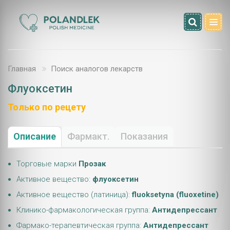
Главная
Поиск аналогов лекарств
Флуоксетин
Только по рецету
Описание
Фармакт.
Показания
Торговые марки
Прозак
Активное вещество:
флуоксетин
Активное вещество (латиница):
fluoksetyna (fluoxetine)
Клинико-фармакологическая группа:
Антидепрессант
Фармако-терапевтическая группа:
Антидепрессант