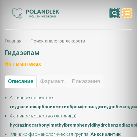
Главная
Поиск аналогов лекарств
Гидазепам
Нет в аптеках
Описание
Фармакт.
Показания
Активное вещество:
гидразинокарбонилметилбромфенилдигидробензодиа
Активное вещество (латиница):
hydrazinocarbonylmethylbromphenyldihydrobenzodiazep
Клинико-фармакологическая группа:
Анксиолитик