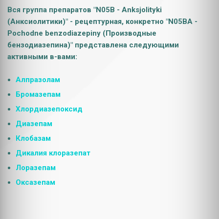
Вся группа препаратов "N05B - Anksjolityki
(Анксиолитики)" - рецептурная, конкретно "N05BA -
Pochodne benzodiazepiny (Производные
бензодиазепина)" представлена следующими
активными в-вами:
Алпразoлам
Брoмазепам
Хлордиазепoксид
Диазепaм
Клoбазам
Дикалия клоразепат
Лoразепам
Oксазепам