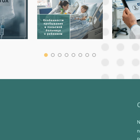
N
n
P