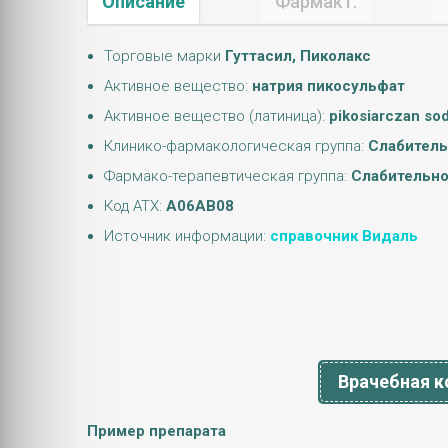
Описание
Фармакт.
Торговые марки
Гуттасил, Пиколакс
Активное вещество:
натрия пикосульфат
Активное вещество (латиница):
pikosiarczan sod
Клинико-фармакологическая группа:
Слабитель
Фармако-терапевтическая группа:
Слабительно
Код АТХ:
A06AB08
Источник информации:
справочник Видаль
Врачебная к
Пример препарата