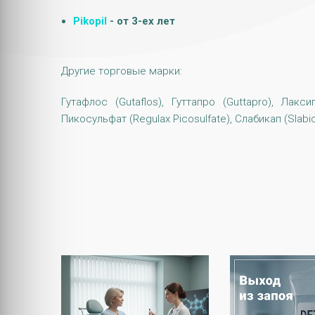
Pikopil
- от 3-ех лет
Другие торговые марки:
Гутафлос (Gutaflos), Гуттапро (Guttapro), Лакси
Пикосульфат (Regulax Picosulfate), Слабикап (Slabica