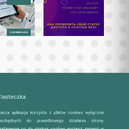
Ciasteczka
asza aplikacja korzysta z plików cookies wyłącznie
iezbędnych do prawidłowego działania strony.
referencje co do obsługi cookies możesz zmienić w