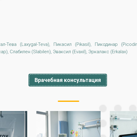
гал-Тева (Laxygal-Teva), Пикасил (Pikasil), Пикодинар (Picod
p), Слабилен (Slabilen), Эваксил (Evaxil), Эркалакс (Erkalax)
Врачебная консультация