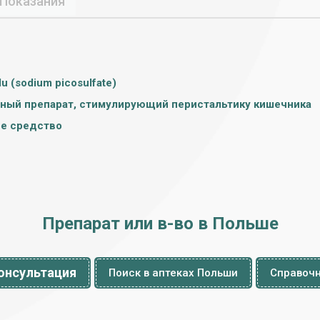
Показания
u (sodium picosulfate)
ный препарат, стимулирующий перистальтику кишечника
е средство
Препарат или в-во в Польше
онсультация
Поиск в аптеках Польши
Справочн