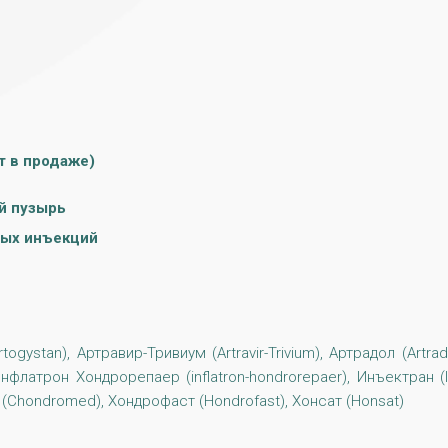
т в продаже)
й пузырь
ных инъекций
stan), Артравир-Тривиум (Artravir-Trivium), Артрадол (Artradol
, Инфлатрон Хондрорепаер (inflatron-hondrorepaer), Инъектран 
 (Chondromed), Хондрофаст (Hondrofast), Хонсат (Honsat)