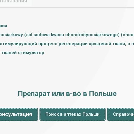
Показания
рия
nosiarkowy (sól sodowa kwasu chondroitynosiarkowego) (chond
 стимулирующий процесс регенерации хрящевой ткани, с
 тканей стимулятор
Препарат или в-во в Польше
онсультация
Поиск в аптеках Польши
Справочн