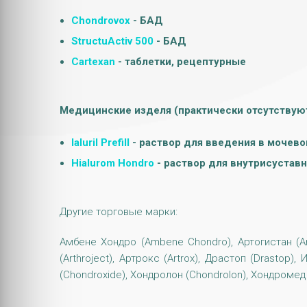
Chondrovox
- БАД
StructuActiv 500
- БАД
Cartexan
- таблетки, рецептурные
Медицинские изделя (практически отсутствую
Ialuril Prefill
- раствор для введения в мочево
Hialurom Hondro
- раствор для внутрисустав
Другие торговые марки:
Амбене Хондро (Ambene Chondro), Артогистан (Artogy
(Arthroject), Артрокс (Artrox), Драстоп (Drastop)
(Chondroxide), Хондролон (Chondrolon), Хондромед