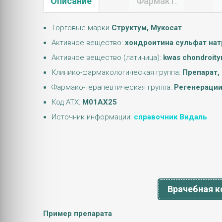
Описание
Фармакт.
Торговые марки
Структум, Мукосат
Активное вещество:
хондроитина сульфат нат
Активное вещество (латиница):
kwas chondroity
Клинико-фармакологическая группа:
Препарат,
Фармако-терапевтическая группа:
Регенерации
Код АТХ:
M01AX25
Источник информации:
справочник Видаль
Врачебная к
Пример препарата