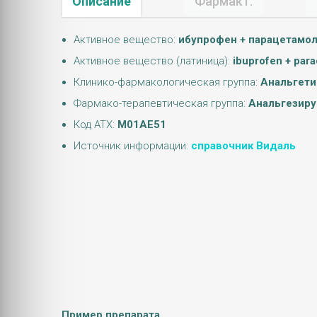
Описание
Фармакт.
Активное вещество:
ибупрофен + парацетамо
Активное вещество (латиница):
ibuprofen + para
Клинико-фармакологическая группа:
Анальгети
Фармако-терапевтическая группа:
Анальгезиру
Код АТХ:
M01AE51
Источник информации:
справочник Видаль
Пример препарата