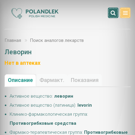
Главная
Поиск аналогов лекарств
Леворин
Нет в аптеках
Описание
Фармакт.
Показания
Активное вещество:
леворин
Активное вещество (латиница):
levorin
Клинико-фармакологическая группа:
Противогрибковые средства
Фармако-терапевтическая группа:
Противогрибковые