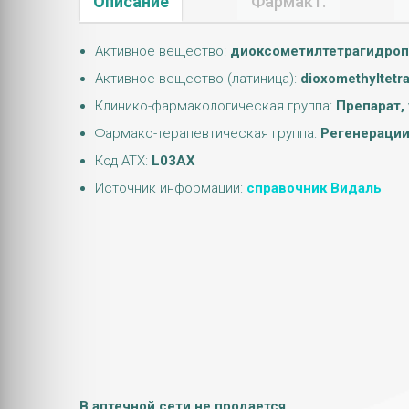
Описание
Фармакт.
Активное вещество:
диоксометилтетрагидро
Активное вещество (латиница):
dioxomethyltetr
Клинико-фармакологическая группа:
Препарат,
Фармако-терапевтическая группа:
Регенерации
Код АТХ:
L03AX
Источник информации:
справочник Видаль
В аптечной сети не продается.