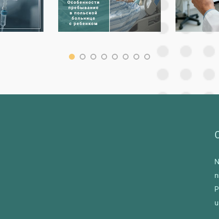
N
n
P
u