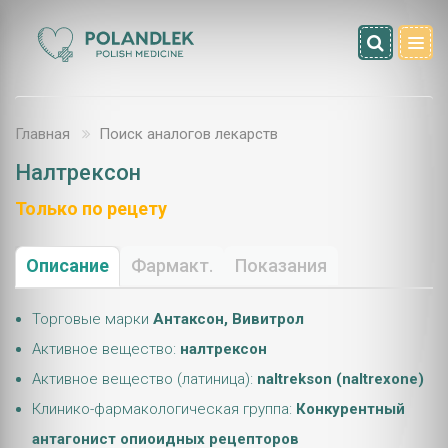
Главная
Поиск аналогов лекарств
Налтрексон
Только по рецету
Описание
Фармакт.
Показания
Торговые марки
Антаксон, Вивитрол
Активное вещество:
налтрексон
Активное вещество (латиница):
naltrekson (naltrexone)
Клинико-фармакологическая группа:
Конкурентный
антагонист опиоидных рецепторов