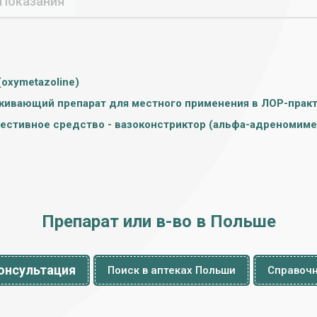
Показания
(oxymetazoline)
ивающий препарат для местного применения в ЛОР-прак
естивное средство - вазоконстриктор (альфа-адреномиме
Препарат или в-во в Польше
онсультация
Поиск в аптеках Польши
Справочн