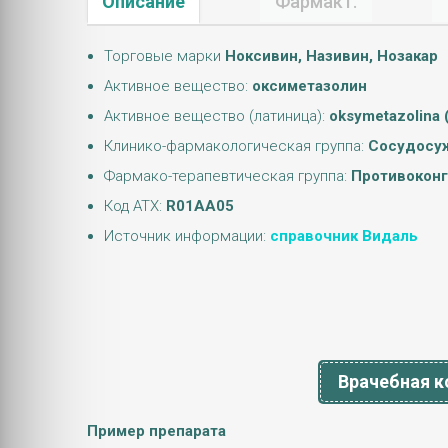
Описание
Фармакт.
Торговые марки
Ноксивин, Називин, Нозакар
Активное вещество:
оксиметазолин
Активное вещество (латиница):
oksymetazolina 
Клинико-фармакологическая группа:
Сосудосуж
Фармако-терапевтическая группа:
Противоконг
Код АТХ:
R01AA05
Источник информации:
справочник Видаль
Врачебная к
Пример препарата