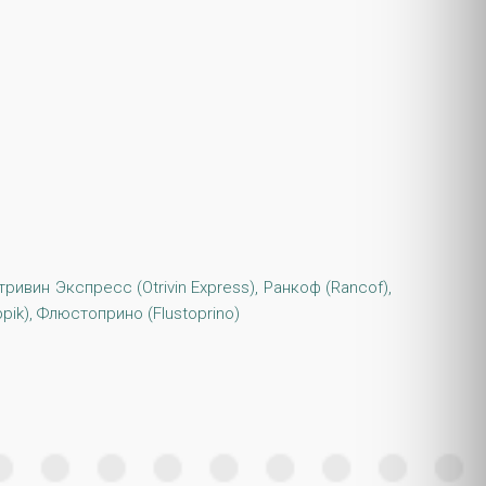
тривин Экспресс (Otrivin Express), Ранкоф (Rancof),
uppik), Флюстоприно (Flustoprino)