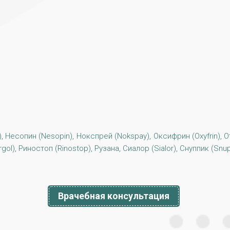
), Несопин (Nesopin), Нокспрей (Nokspay), Оксифрин (Oxyfrin), О
orgol), Риностоп (Rinostop), Рузана, Сиалор (Sialor), Снуппик (Sn
Врачебная консультация