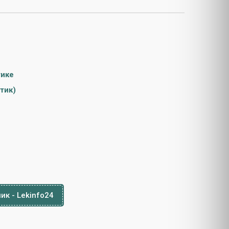
тике
тик)
ик - Lekinfo24