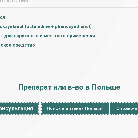
Показания
ол
noksyetanol (octenidine + phenoxyethanol)
к для наружного и местного применения
ское средство
Препарат или в-во в Польше
онсультация
Поиск в аптеках Польши
Справочн