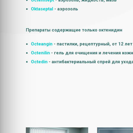
Octenisept
- аэрозоль, жидкость, мазь
Oktaseptal
- аэрозоль
Препараты содержащие только октенидин
Octeangin
- пастилки, рецептурный, от 12 лет
Octenilin
- гель для очищения и лечения кож
Octedin
- антибактериальный спрей для уход