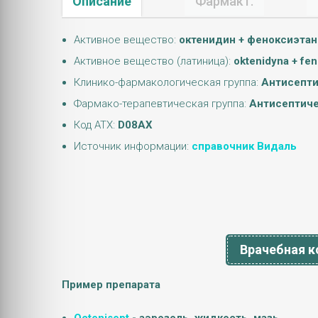
Описание
Фармакт.
Активное вещество:
октенидин + феноксиэтан
Активное вещество (латиница):
oktenidyna + fe
Клинико-фармакологическая группа:
Антисепти
Фармако-терапевтическая группа:
Антисептиче
Код АТХ:
D08AX
Источник информации:
справочник Видаль
Врачебная к
Пример препарата