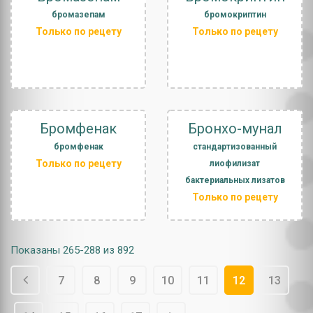
бромазепам
бромокриптин
Только по рецету
Только по рецету
Бромфенак
Бронхо-мунал
бромфенак
стандартизованный
Только по рецету
лиофилизат
бактериальных лизатов
Только по рецету
Показаны 265-288 из 892
7
8
9
10
11
12
13