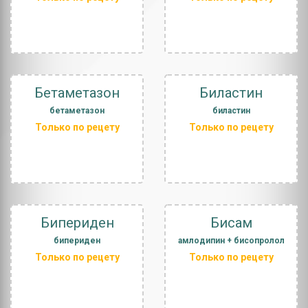
Бетаметазон
Биластин
бетаметазон
биластин
Только по рецету
Только по рецету
Бипериден
Бисам
бипериден
амлодипин + бисопролол
Только по рецету
Только по рецету