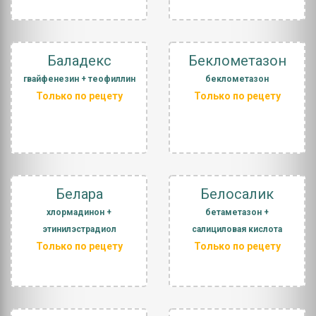
Баладекс
Беклометазон
гвайфенезин + теофиллин
беклометазон
Только по рецету
Только по рецету
Белара
Белосалик
хлормадинон +
бетаметазон +
этинилэстрадиол
салициловая кислота
Только по рецету
Только по рецету