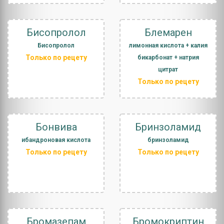
Бисопролол
Блемарен
Бисопролол
лимонная кислота + калия
Только по рецету
бикарбонат + натрия
цитрат
Только по рецету
Бонвива
Бринзоламид
ибандроновая кислота
бринзоламид
Только по рецету
Только по рецету
Бромазепам
Бромокриптин