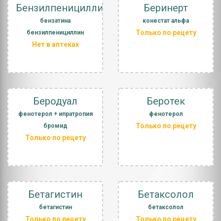
Бензилпенициллин
Беринерт
бензатина
конестат альфа
Только по рецету
бензилпенициллин
Нет в аптеках
Беродуал
Беротек
фенотерол + ипратропия
фенотерол
Только по рецету
бромид
Только по рецету
Бетагистин
Бетаксолол
бетагистин
бетаксолол
Только по рецету
Только по рецету