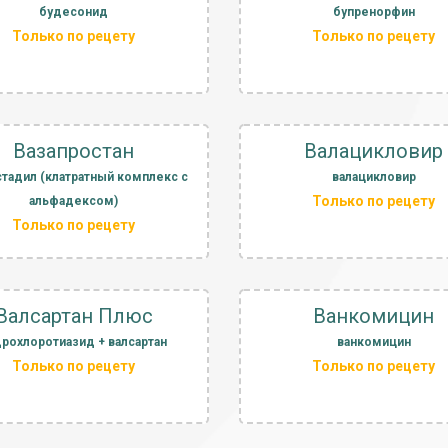
будесонид
бупренорфин
Только по рецету
Только по рецету
Вазапростан
Валацикловир
стадил (клатратный комплекс с
валацикловир
Только по рецету
альфадексом)
Только по рецету
Валсартан Плюс
Ванкомицин
дрохлоротиазид + валсартан
ванкомицин
Только по рецету
Только по рецету