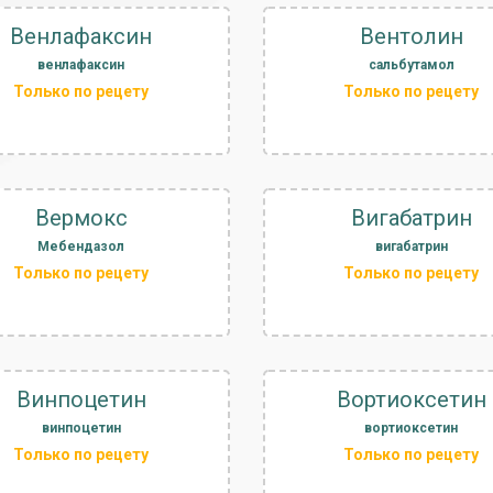
Венлафаксин
Вентолин
венлафаксин
сальбутамол
Только по рецету
Только по рецету
Вермокс
Вигабатрин
Мебендазол
вигабатрин
Только по рецету
Только по рецету
Винпоцетин
Вортиоксетин
винпоцетин
вортиоксетин
Только по рецету
Только по рецету