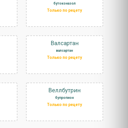
бутоконазол
Только по рецету
Валсартан
валсартан
Только по рецету
Веллбутрин
бупропион
Только по рецету