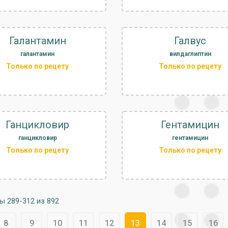
Галантамин
Галвус
галантамин
вилдаглиптин
Только по рецету
Только по рецету
Ганцикловир
Гентамицин
ганцикловир
гентамицин
Только по рецету
Только по рецету
ы 289-312 из 892
8
9
10
11
12
13
14
15
16