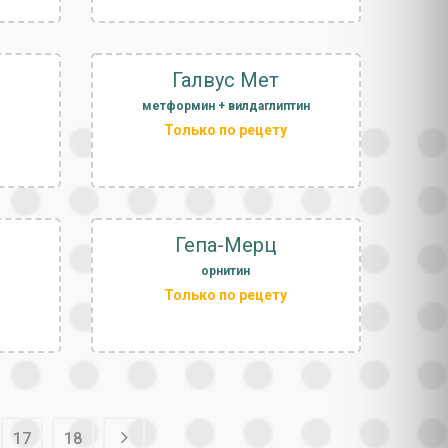
Галвус Мет
метформин + вилдаглиптин
Только по рецету
Гепа-Мерц
орнитин
Только по рецету
17
18