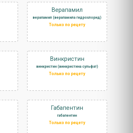
Верапамил
верапамил (верапамила гидрохлорид)
Только по рецету
Винкристин
винкристин (винкристина сульфат)
Только по рецету
Габапентин
габапентин
Только по рецету