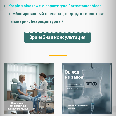
Krople zoladkowe z papaweryna Fortestomachicae
-
комбинированный препарат, содердит в составе
папаверин, безрецептурный
Врачебная консультация