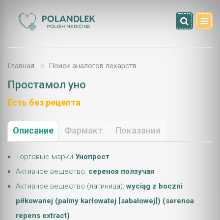
Главная
Поиск аналогов лекарств
Простамол уно
Есть без рецепта
Описание
Фармакт.
Показания
Торговые марки
Унопрост
Активное вещество:
сереноя ползучая
Активное вещество (латиница):
wyciąg z boczni
piłkowanej (palmy karłowatej [sabalowej]) (serenoa
repens extract)