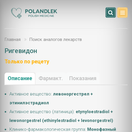
Главная
Поиск аналогов лекарств
Ригевидон
Только по рецету
Описание
Фармакт.
Показания
Активное вещество:
левоноргестрел +
этинилэстрадиол
Активное вещество (латиница):
etynyloestradiol +
lewonorgestrel (ethinylestradiol + levonorgestrel)
Клинико-фармакологическая группа:
Монофазный