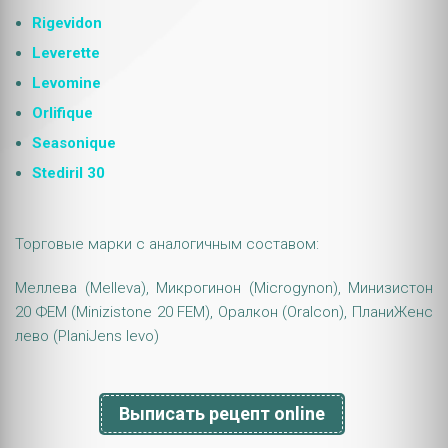
Rigevidon
Leverette
Levomine
Orlifique
Seasonique
Stediril 30
Торговые марки с аналогичным составом:
Меллева (Melleva), Микрогинон (Microgynon), Минизистон
20 ФЕМ (Minizistone 20 FEM), Оралкон (Oralcon), ПланиЖенс
лево (PlaniJens levo)
Выписать рецепт online