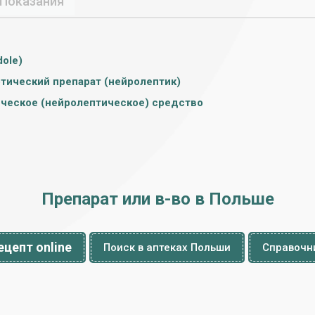
Показания
dole)
тический препарат (нейролептик)
ческое (нейролептическое) средство
Препарат или в-во в Польше
цепт online
Поиск в аптеках Польши
Справочни