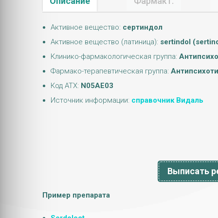
Описание
Фармакт.
Активное вещество:
сертиндол
Активное вещество (латиница):
sertindol (sertin
Клинико-фармакологическая группа:
Антипсихо
Фармако-терапевтическая группа:
Антипсихоти
Код АТХ:
N05AE03
Источник информации:
справочник Видаль
Выписать ре
Пример препарата