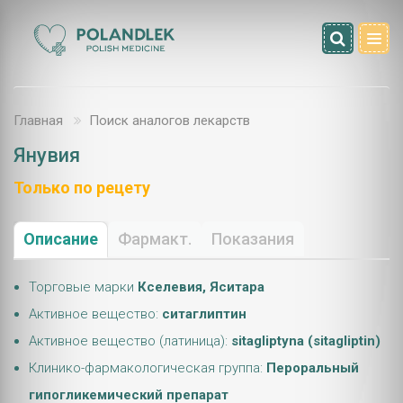
Главная
Поиск аналогов лекарств
Янувия
Только по рецету
Описание
Фармакт.
Показания
Торговые марки
Кселевия, Яситара
Активное вещество:
ситаглиптин
Активное вещество (латиница):
sitagliptyna (sitagliptin)
Клинико-фармакологическая группа:
Пероральный
гипогликемический препарат