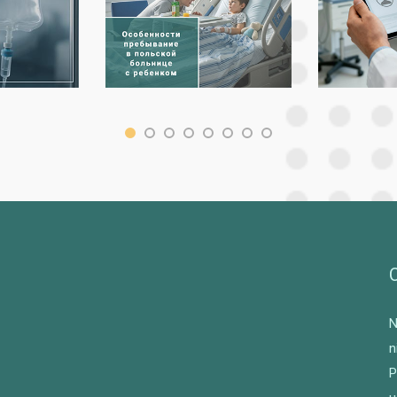
N
n
P