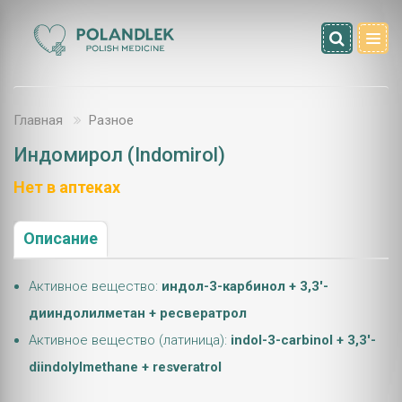
Главная
Разноe
Индомирол (Indomirol)
Нет в аптеках
Описание
Активное вещество:
индол-3-карбинол + 3,3'-
дииндолилметан + ресвератрол
Активное вещество (латиница):
indol-3-carbinol + 3,3'-
diindolylmethane + resveratrol