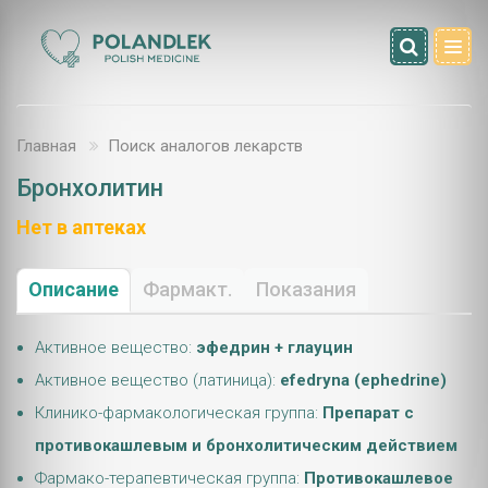
Главная
Поиск аналогов лекарств
Бронхолитин
Нет в аптеках
Описание
Фармакт.
Показания
Активное вещество:
эфедрин + глауцин
Активное вещество (латиница):
efedryna (ephedrine)
Клинико-фармакологическая группа:
Препарат с
противокашлевым и бронхолитическим действием
Фармако-терапевтическая группа:
Противокашлевое