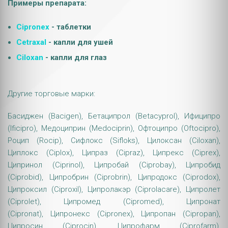
Примеры препарата:
Cipronex
- таблетки
Cetraxal
- капли для ушей
Ciloxan
- капли для глаз
Другие торговые марки:
Басиджен (Bacigen), Бетаципрол (Betacyprol), Ифиципро
(Ificipro), Медоциприн (Medociprin), Офтоципро (Oftocipro),
Роцип (Rocip), Сифлокс (Sifloks), Цилоксан (Ciloxan),
Циплокс (Ciplox), Ципраз (Cipraz), Ципрекс (Ciprex),
Ципринол (Ciprinol), Ципробай (Ciprobay), Ципробид
(Ciprobid), Ципробрин (Ciprobrin), Ципродокс (Ciprodox),
Ципроксил (Ciproxil), Ципролакэр (Ciprolacare), Ципролет
(Ciprolet), Ципромед (Cipromed), Ципронат
(Cipronat), Ципронекс (Cipronex), Ципропан (Cipropan),
Ципросин (Ciprocin), Ципрофарм (Ciprofarm),