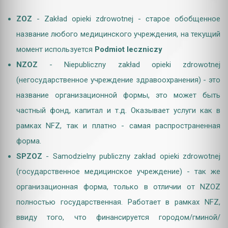
ZOZ
- Zakład opieki zdrowotnej - старое обобщенное
название любого медицинского учреждения, на текущий
момент используется
Podmiot leczniczy
NZOZ
- Niepubliczny zakład opieki zdrowotnej
(негосударственное учреждение здравоохранения) - это
название организационной формы, это может быть
частный фонд, капитал и т.д. Оказывает услуги как в
рамках NFZ, так и платно - самая распространенная
форма.
SPZOZ
- Samodzielny publiczny zakład opieki zdrowotnej
(государственное медицинское учреждение) - так же
организационная форма, только в отличии от NZOZ
полностью государственная. Работает в рамках NFZ,
ввиду того, что финансируется городом/гминой/