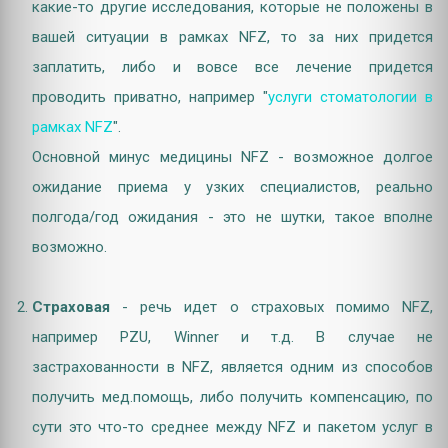
какие-то другие исследования, которые не положены в
вашей ситуации в рамках NFZ, то за них придется
заплатить, либо и вовсе все лечение придется
проводить приватно, например "
услуги стоматологии в
рамках NFZ
".
Основной минус медицины NFZ - возможное долгое
ожидание приема у узких специалистов, реально
полгода/год ожидания - это не шутки, такое вполне
возможно.
Страховая
- речь идет о страховых помимо NFZ,
например PZU, Winner и т.д. В случае не
застрахованности в NFZ, является одним из способов
получить мед.помощь, либо получить компенсацию, по
сути это что-то среднее между NFZ и пакетом услуг в