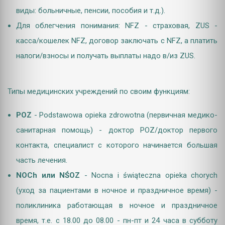
виды: больничные, пенсии, пособия и т.д.).
Для облегчения понимания: NFZ - страховая, ZUS -
касса/кошелек NFZ, договор заключать с NFZ, а платить
налоги/взносы и получать выплаты надо в/из ZUS.
Типы медицинских учреждений по своим функциям:
POZ
- Podstawowa opieka zdrowotna (первичная медико-
санитарная помощь) - доктор POZ/доктор первого
контакта, специалист с которого начинается большая
часть лечения.
NOCh или NŚOZ
- Nocna i świąteczna opieka chorych
(уход за пациентами в ночное и праздничное время) -
поликлиника работающая в ночное и праздничное
время,
т.е.
с 18.00 до 08.00 - пн
-пт
и 24 часа в субботу